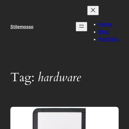
Skip
to
content
Home
Stilemosso
Blog
Portfolio
Tag:
hardware