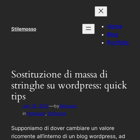
Skip
to
content
Home
Stilemosso
Blog
Portfolio
Sostituzione di massa di
stringhe su wordpress: quick
tips
—
Jan 16, 2012
by
Eleonora
in
Notepad
, 
Software
Supponiamo di dover cambiare un valore
ricorrente all’interno di un blog wordpress, ad